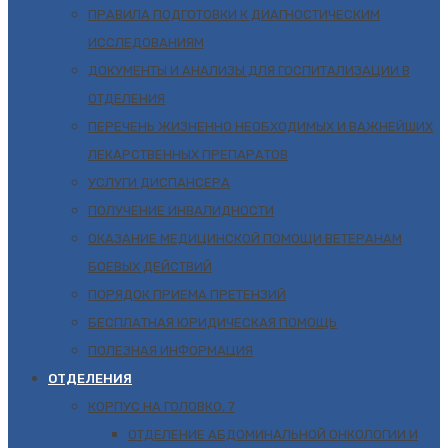
ПРАВИЛА ПОДГОТОВКИ К ДИАГНОСТИЧЕСКИМ
ИССЛЕДОВАНИЯМ
ДОКУМЕНТЫ И АНАЛИЗЫ ДЛЯ ГОСПИТАЛИЗАЦИИ В
ОТДЕЛЕНИЯ
ПЕРЕЧЕНЬ ЖИЗНЕННО НЕОБХОДИМЫХ И ВАЖНЕЙШИХ
ЛЕКАРСТВЕННЫХ ПРЕПАРАТОВ
УСЛУГИ ДИСПАНСЕРА
ПОЛУЧЕНИЕ ИНВАЛИДНОСТИ
ОКАЗАНИЕ МЕДИЦИНСКОЙ ПОМОЩИ ВЕТЕРАНАМ
БОЕВЫХ ДЕЙСТВИЙ
ПОРЯДОК ПРИЕМА ПРЕТЕНЗИЙ
БЕСПЛАТНАЯ ЮРИДИЧЕСКАЯ ПОМОЩЬ
ПОЛЕЗНАЯ ИНФОРМАЦИЯ
ОТДЕЛЕНИЯ
КОРПУС НА ГОЛОВКО, 7
ОТДЕЛЕНИЕ АБДОМИНАЛЬНОЙ ОНКОЛОГИИ И